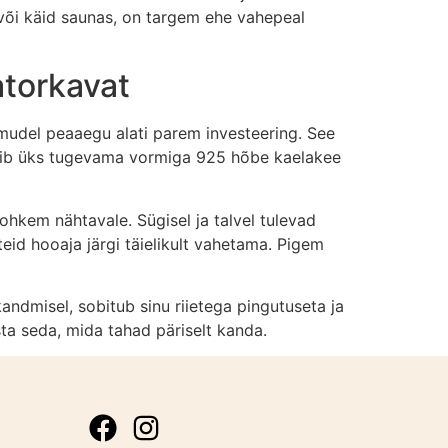
 või käid saunas, on targem ehe vahepeal
matorkavat
 mudel peaaegu alati parem investeering. See
 võib üks tugevama vormiga 925 hõbe kaelakee
rohkem nähtavale. Sügisel ja talvel tulevad
eid hooaja järgi täielikult vahetama. Pigem
andmisel, sobitub sinu riietega pingutuseta ja
sta seda, mida tahad päriselt kanda.