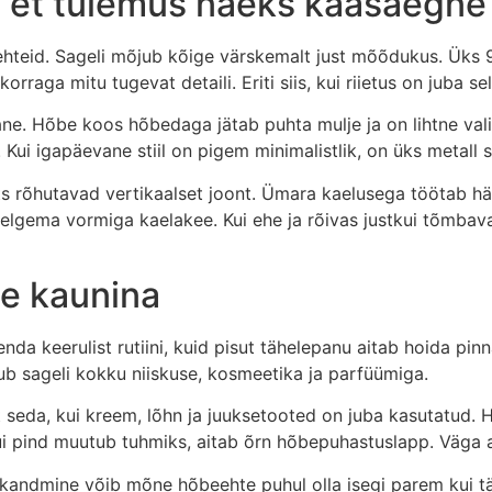
 et tulemus näeks kaasaegne 
 ehteid. Sageli mõjub kõige värskemalt just mõõdukus. Ük
rraga mitu tugevat detaili. Eriti siis, kui riietus on juba se
lane. Hõbe koos hõbedaga jätab puhta mulje ja on lihtne val
Kui igapäevane stiil on pigem minimalistlik, on üks metall 
ts rõhutavad vertikaalset joont. Ümara kaelusega töötab häs
selgema vormiga kaelakee. Kui ehe ja rõivas justkui tõmbav
te kaunina
enda keerulist rutiini, kuid pisut tähelepanu aitab hoida pi
tub sageli kokku niiskuse, kosmeetika ja parfüümiga.
seda, kui kreem, lõhn ja juuksetooted on juba kasutatud. H
ui pind muutub tuhmiks, aitab õrn hõbepuhastuslapp. Väga ag
andmine võib mõne hõbeehte puhul olla isegi parem kui täie