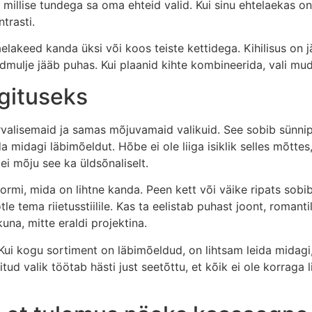
s, millise tundega sa oma ehteid valid. Kui sinu ehtelaekas o
trasti.
akeed kanda üksi või koos teiste kettidega. Kihilisus on jät
ldmulje jääb puhas. Kui plaanid kihte kombineerida, vali mud
gituseks
rvalisemaid ja samas mõjuvamaid valikuid. See sobib sünn
da midagi läbimõeldut. Hõbe ei ole liiga isiklik selles mõttes
i mõju see ka üldsõnaliselt.
 vormi, mida on lihtne kanda. Peen kett või väike ripats sob
le tema riietusstiilile. Kas ta eelistab puhast joont, romanti
na, mitte eraldi projektina.
ui kogu sortiment on läbimõeldud, on lihtsam leida midagi, 
tud valik töötab hästi just seetõttu, et kõik ei ole korraga l