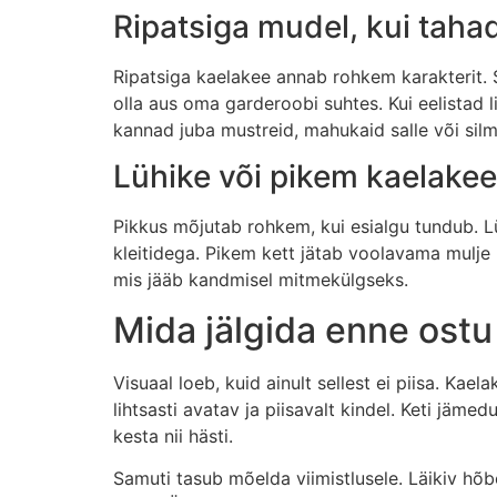
Ripatsiga mudel, kui taha
Ripatsiga kaelakee annab rohkem karakterit. 
olla aus oma garderoobi suhtes. Kui eelistad li
kannad juba mustreid, mahukaid salle või silm
Lühike või pikem kaelakee
Pikkus mõjutab rohkem, kui esialgu tundub. L
kleitidega. Pikem kett jätab voolavama mulje n
mis jääb kandmisel mitmekülgseks.
Mida jälgida enne ostu
Visuaal loeb, kuid ainult sellest ei piisa. K
lihtsasti avatav ja piisavalt kindel. Keti jäme
kesta nii hästi.
Samuti tasub mõelda viimistlusele. Läikiv hõ