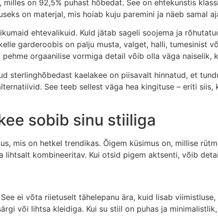
 milles on 92,5% puhast hõbedat. See on ehtekunstis klassi
ks on materjal, mis hoiab kuju paremini ja näeb samal ajal
likumaid ehtevalikuid. Kuld jätab sageli soojema ja rõhutat
, kelle garderoobis on palju musta, valget, halli, tumesinist 
 pehme orgaanilise vormiga detail võib olla väga naiselik, 
itud sterlinghõbedast kaelakee on piisavalt hinnatud, et tund
ternatiivid. See teeb sellest väga hea kingituse – eriti siis
ee sobib sinu stiiliga
mus, mis on hetkel trendikas. Õigem küsimus on, millise rüt
a lihtsalt kombineeritav. Kui otsid pigem aktsenti, võib detai
ee ei võta riietuselt tähelepanu ära, kuid lisab viimistlus
rgi või lihtsa kleidiga. Kui su stiil on puhas ja minimalistlik