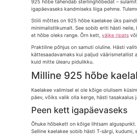
925 hõbe tähendab sterlinghõbedat – sulamit,
igapäevaseks kandmiseks liiga pehme. Tulemuse
Stiili mõttes on 925 hõbe kaelakee üks paind
minimalistlikumalt. See sobib eriti hästi neile
et hõbe oleks range. Õrn kett,
väike ripats
või
Praktiline põhjus on samuti oluline. Hästi val
kättesaadavamaks kui paljud väärismetallist al
kuid mitte ülearu pidulikku.
Milline 925 hõbe kaelak
Kaelakee valimisel ei ole kõige olulisem küsi
päev, võiks valik olla kerge, hästi tasakaalus j
Peen kett igapäevaseks
Õhuke hõbekett on kõige lihtsam alguspunkt. S
Selline kaelakee sobib hästi T-särgi, kudumi, sä