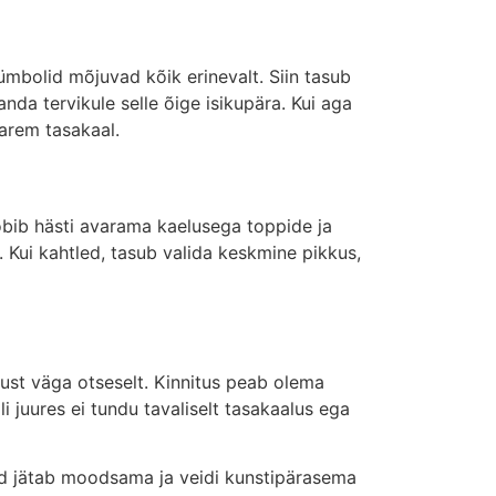
mbolid mõjuvad kõik erinevalt. Siin tasub
anda tervikule selle õige isikupära. Kui aga
parem tasakaal.
obib hästi avarama kaelusega toppide ja
. Kui kahtled, tasub valida keskmine pikkus,
vust väga otseselt. Kinnitus peab olema
li juures ei tundu tavaliselt tasakaalus ega
ind jätab moodsama ja veidi kunstipärasema