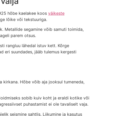
välja
s 925 hõbe kaelakee koos
väikeste
lge lõike või tekstuuriga.
ik. Metallide segamine võib samuti toimida,
sageli parem otsus.
ti rangluu lähedal istuv kett. Kõrge
ad eri suundades, jääb tulemus kergesti
nna kirkana. Hõbe võib aja jooksul tumeneda,
oidmiseks sobib kuiv koht ja eraldi kotike või
ressiivset puhastamist ei ole tavaliselt vaja.
lik seismine sahtlis. Liikumine ja kasutus