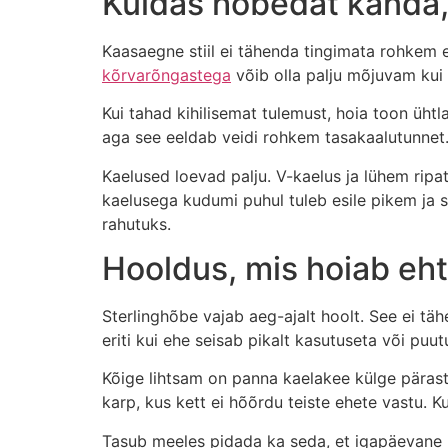
Kuidas hõbedat kanda,
Kaasaegne stiil ei tähenda tingimata rohkem
kõrvarõngastega
võib olla palju mõjuvam kui ko
Kui tahad kihilisemat tulemust, hoia toon üht
aga see eeldab veidi rohkem tasakaalutunnet. 
Kaelused loevad palju. V-kaelus ja lühem ripa
kaelusega kudumi puhul tuleb esile pikem ja 
rahutuks.
Hooldus, mis hoiab eh
Sterlinghõbe vajab aeg-ajalt hoolt. See ei täh
eriti kui ehe seisab pikalt kasutuseta või puu
Kõige lihtsam on panna kaelakee külge pärast 
karp, kus kett ei hõõrdu teiste ehete vastu. K
Tasub meeles pidada ka seda, et igapäevane k