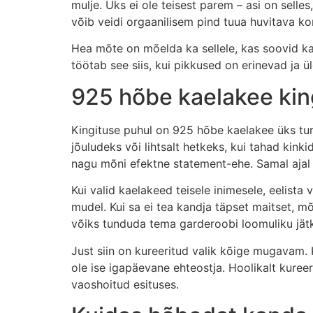
mulje. Üks ei ole teisest parem – asi on selle
võib veidi orgaanilisem pind tuua huvitava kon
Hea mõte on mõelda ka sellele, kas soovid kael
töötab see siis, kui pikkused on erinevad ja ü
925 hõbe kaelakee kin
Kingituse puhul on 925 hõbe kaelakee üks tu
jõuludeks või lihtsalt hetkeks, kui tahad kinki
nagu mõni efektne statement-ehe. Samal ajal e
Kui valid kaelakeed teisele inimesele, eelista
mudel. Kui sa ei tea kandja täpset maitset, mõt
võiks tunduda tema garderoobi loomuliku jätku
Just siin on kureeritud valik kõige mugavam. K
ole ise igapäevane ehteostja. Hoolikalt kureeri
vaoshoitud esituses.