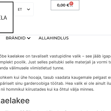
0
0,00
€
ET
EN
BRÄNDID
ALLAHINDLUS
e kaelakee on tavaliselt vastupidine valik – see jääb igap
omplekt poolik. Just selles peitubki selle materjali ja vormi t
 anda välimusele viimistletud tunne.
a rohkem kui ühe hooaja, tasub vaadata kaugemale pelgast 
äriselt sinu garderoobiga töötab. Hea valik ei ole ainult ilu
ii hommikul kiirustades kui ka õhtul välja minnes.
kaelakee