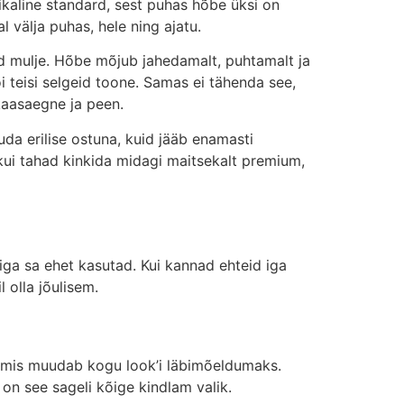
kaline standard, sest puhas hõbe üksi on
 välja puhas, hele ning ajatu.
ud mulje. Hõbe mõjub jahedamalt, puhtamalt ja
või teisi selgeid toone. Samas ei tähenda see,
kaasaegne ja peen.
uda erilise ostuna, kuid jääb enamasti
, kui tahad kinkida midagi maitsekalt premium,
miga sa ehet kasutad. Kui kannad ehteid iga
l olla jõulisem.
e, mis muudab kogu look’i läbimõeldumaks.
, on see sageli kõige kindlam valik.