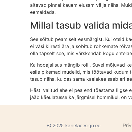
aitavad pinnal kauem elusam välja näha. Muid
eemaldada.
Millal tasub valida mida
See sõltub peamiselt eesmärgist. Kui otsid k
ei väsi kiiresti ära ja sobitub rohkemate rõ
olla täpselt see, mis värskendab kogu ehtelae
Ka hooajalisus mängib rolli. Suvel mõjuvad ker
esile pikemad mudelid, mis töötavad kudumite 
tasub näha, kuidas sama kaelakee saab eri aeg
Hästi valitud ehe ei pea end tõestama liigse 
jääb käeulatusse ka järgmisel hommikul, on va
© 2025 kaneladesign.ee
Priv