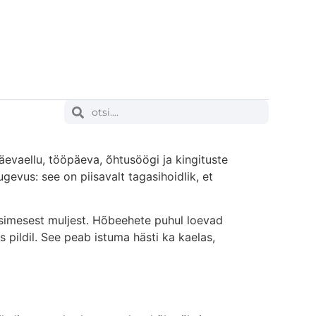
äevaellu, tööpäeva, õhtusöögi ja kingituste
ugevus: see on piisavalt tagasihoidlik, et
esimesest muljest. Hõbeehete puhul loevad
s pildil. See peab istuma hästi ka kaelas,