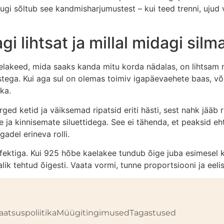
ugi sõltub see kandmisharjumustest – kui teed trenni, ujud
gi lihtsat ja millal midagi sil
aelakeed, mida saaks kanda mitu korda nädalas, on lihtsam
ivastega. Kui aga sul on olemas toimiv igapäevaehete baas,
ka.
ged ketid ja väiksemad ripatsid eriti hästi, sest nahk jääb 
ja kinnisemate siluettidega. See ei tähenda, et peaksid eht
adel erineva rolli.
efektiga. Kui 925 hõbe kaelakee tundub õige juba esimesel k
lik tehtud õigesti. Vaata vormi, tunne proportsiooni ja eeli
aatsuspoliitika
Müügitingimused
Tagastused