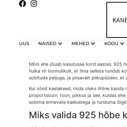
UUS
NAISED
MEHED
KODU
Mõni ehe jõuab kasutusse kord aastas. 925 hõb
hulka nii loomulikult, et ilma selleta tundub k
sobituda paljuga, ja piisavalt pilkupüüdev, et
Kui otsid kaelakeed, mida oleks lihtne kand
proportsioon, toon, pikkus ja see, kuidas ehe p
sobima erinevate kaelustega ja tunduma õige n
Miks valida 925 hõbe 