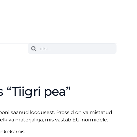
 “Tiigri pea”
iooni saanud loodusest. Prossid on valmistatud
helkiva materjaliga, mis vastab EU-normidele.
nkekarbis.