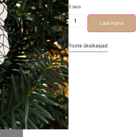
5 laos
Lisa korvi
Toote üksikasjad