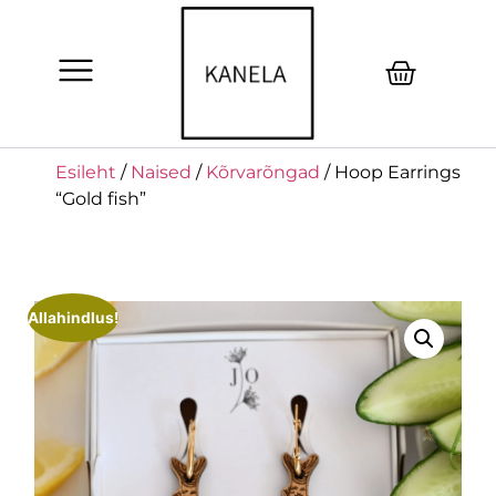
Esileht
/
Naised
/
Kõrvarõngad
/ Hoop Earrings
“Gold fish”
Allahindlus!