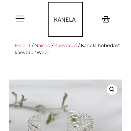
Esileht
/
Naised
/
Käevõrud
/ Kanela hõbedast
käevõru “Web”