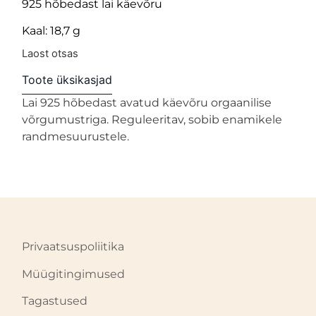
925 hõbedast lai käevõru
Kaal: 18,7 g
Laost otsas
Toote üksikasjad
Lai 925 hõbedast avatud käevõru orgaanilise
võrgumustriga. Reguleeritav, sobib enamikele
randmesuurustele.
Privaatsuspoliitika
Müügitingimused
Tagastused