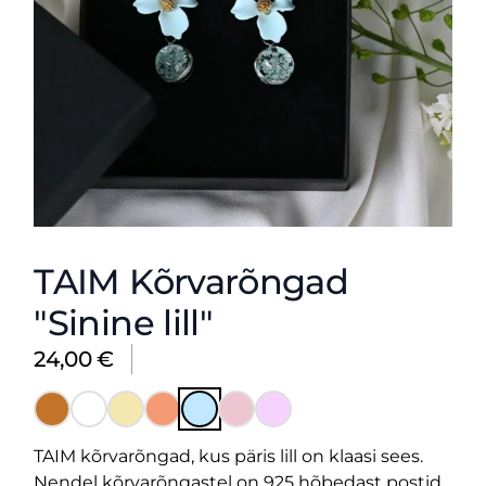
TAIM Kõrvarõngad
"Sinine lill"
24,00
€
TAIM kõrvarõngad, kus päris lill on klaasi sees.
Nendel kõrvarõngastel on 925 hõbedast postid.