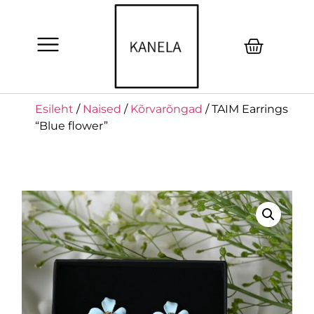
Esileht
/
Naised
/
Kõrvarõngad
/ TAIM Earrings
“Blue flower”