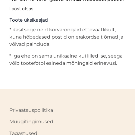
Laost otsas
Toote üksikasjad
* Käsitsege neid kõrvarõngaid ettevaatlikult,
kuna hõbedased postid on erakordselt õrnad ja
võivad painduda.
* Iga ehe on sama unikaalne kui lilled ise, seega
võib tootefotol esineda mõningaid erinevusi.
Privaatsuspoliitika
Müügitingimused
Tagastused