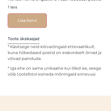
1 laos
Lisa korvi
Toote üksikasjad
* Käsitsege neid kõrvarõngaid ettevaatlikult,
kuna hõbedased postid on erakordselt õrnad ja
võivad painduda.
* Iga ehe on sama unikaalne kui lilled ise, seega
võib tootefotol esineda mõningaid erinevusi.