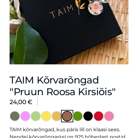
TAIM Kõrvarõngad
"Pruun Roosa Kirsiõis"
24,00
€
TAIM kõrvarõngad, kus päris lill on klaasi sees.
Nendel kõrvarõngastel on 925 hõbedast postid.