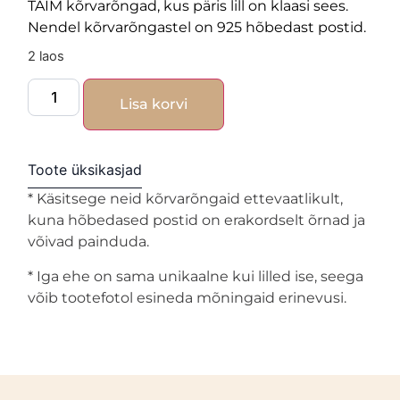
TAIM kõrvarõngad, kus päris lill on klaasi sees.
Nendel kõrvarõngastel on 925 hõbedast postid.
2 laos
Lisa korvi
Toote üksikasjad
* Käsitsege neid kõrvarõngaid ettevaatlikult,
kuna hõbedased postid on erakordselt õrnad ja
võivad painduda.
* Iga ehe on sama unikaalne kui lilled ise, seega
võib tootefotol esineda mõningaid erinevusi.