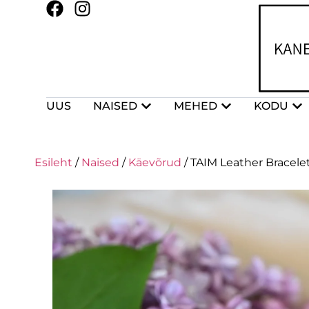
UUS
NAISED
MEHED
KODU
Esileht
/
Naised
/
Käevõrud
/ TAIM Leather Bracelet