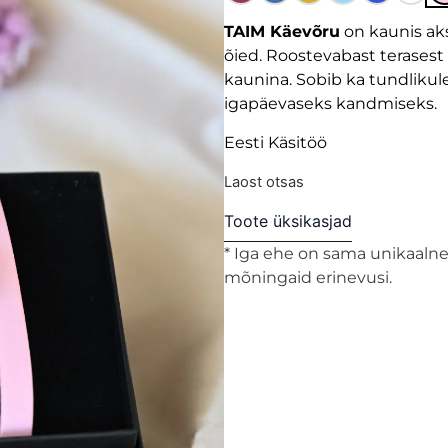
TAIM Käevõru
on kaunis aks
õied. Roostevabast terasest
kaunina. Sobib ka tundlikul
igapäevaseks kandmiseks.
Eesti Käsitöö
Laost otsas
Toote üksikasjad
* Iga ehe on sama unikaalne 
mõningaid erinevusi.