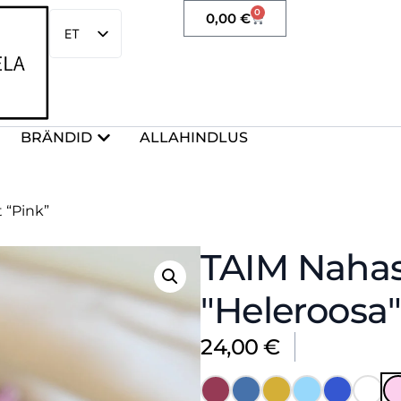
0
0,00
€
ET
EN
BRÄNDID
ALLAHINDLUS
 “Pink”
TAIM Nahas
"Heleroosa
24,00
€