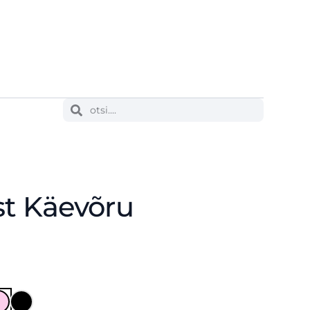
t Käevõru
"