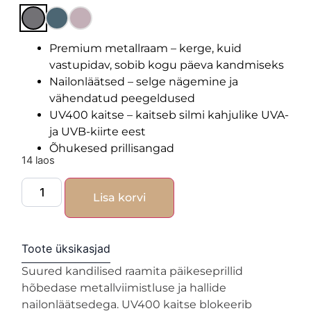
Premium metallraam – kerge, kuid
vastupidav, sobib kogu päeva kandmiseks
Nailonläätsed – selge nägemine ja
vähendatud peegeldused
UV400 kaitse – kaitseb silmi kahjulike UVA-
ja UVB-kiirte eest
Õhukesed prillisangad
14 laos
Lisa korvi
Toote üksikasjad
Suured kandilised raamita päikeseprillid
hõbedase metallviimistluse ja hallide
nailonläätsedega. UV400 kaitse blokeerib