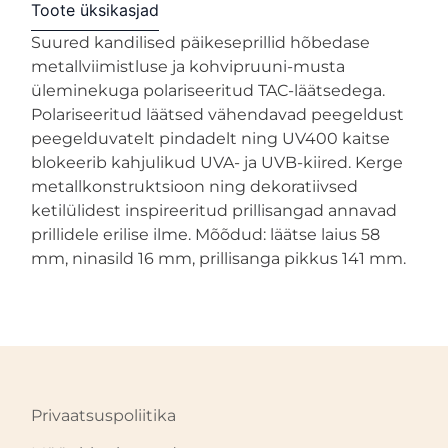
Toote üksikasjad
Suured kandilised päikeseprillid hõbedase
metallviimistluse ja kohvipruuni-musta
üleminekuga polariseeritud TAC-läätsedega.
Polariseeritud läätsed vähendavad peegeldust
peegelduvatelt pindadelt ning UV400 kaitse
blokeerib kahjulikud UVA- ja UVB-kiired. Kerge
metallkonstruktsioon ning dekoratiivsed
ketilülidest inspireeritud prillisangad annavad
prillidele erilise ilme. Mõõdud: läätse laius 58
mm, ninasild 16 mm, prillisanga pikkus 141 mm.
Privaatsuspoliitika