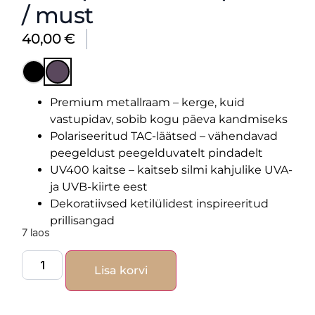
/ must
40,00
€
Premium metallraam – kerge, kuid
vastupidav, sobib kogu päeva kandmiseks
Polariseeritud TAC-läätsed – vähendavad
peegeldust peegelduvatelt pindadelt
UV400 kaitse – kaitseb silmi kahjulike UVA-
ja UVB-kiirte eest
Dekoratiivsed ketilülidest inspireeritud
prillisangad
7 laos
Lisa korvi