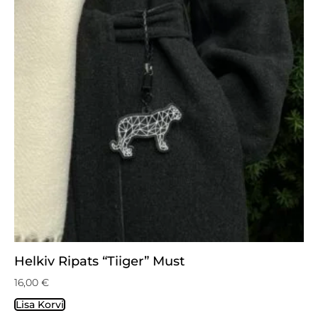
Helkiv Ripats “Tiiger” Must
16,00
€
Lisa Korvi