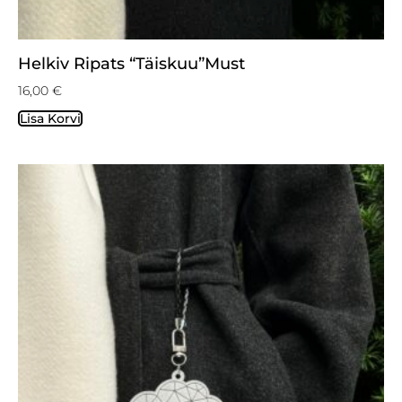
Helkiv Ripats “Täiskuu”must
16,00
€
Lisa Korvi