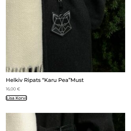
Helkiv Ripats “Karu Pea”must
16,00
€
Lisa Korvi