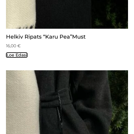
Helkiv Ripats “Karu Pea”must
16,00
€
Loe Edasi