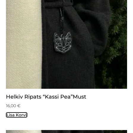
Helkiv Ripats “Kassi Pea”must
16,00
€
Lisa Korvi