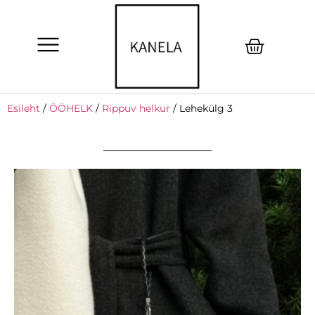
Esileht
/
ÖÖHELK
/
Rippuv helkur
/ Lehekülg 3