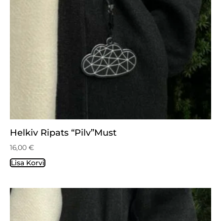
Helkiv Ripats “Pilv”must
16,00
€
Lisa Korvi