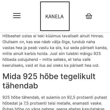
Hõbeehet ostes ei teki küsimus tavaliselt ainult hinnas.
Olulisem on, kas ese näeb välja õige, tundub naha
vastas hea ja peab vastu ka siis, kui seda päriselt kanda,
mitte ainult karbis hoida. Just siin tulebki mängu 925
hõbeda ostujuhend – mitte selleks, et teha valik
keeruliseks, vaid et ilus asi oleks ka päriselt hea ost.
Mida 925 hõbe tegelikult
tähendab
925 hõbe tähendab, et sulamis on 92,5 protsenti puhast
hõbedat ja 7,5 protsenti teisi metalle, enamasti vaske.
Puhas hõbe on väga pehme, seega ehetes kasutatakse