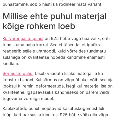
puhastamine, sobib hästi ka rodineerimata variant.
Millise ehte puhul materjal
kõige rohkem loeb
Kõrvarõngaste puhul
on 925 hõbe väga hea valik, eriti
tundlikuma naha korral. See ei tähenda, et igaüks
reageerib sellele ühtmoodi, kuid võrreldes tundmatu
sulamiga on kvaliteetse hõbeda kandmine enamasti
kindlam.
Sõrmuste puhul
tasub vaadata lisaks materjalile ka
konstruktsiooni. Kui sõrmus on väga õhuke, võib see aja
jooksul kiiremini deformeeruda, isegi kui materjal ise on
kvaliteetne. Igapäevaseks kandmiseks on parem veidi
tugevama vormiga mudel.
Kaelakettide puhul mõjutavad kasutuskogemust lüli
tüüp, keti paksus ja kinnitus. 925 hõbe võib olla väga