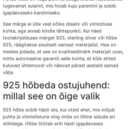
tugevamat sulamit, mis hoiab kuju paremini ja sobib
igapäevaseks kandmiseks.
See märge ei ütle veel kõike disaini või viimistluse
kohta, aga annab kindla lähtepunkti. Kui näed
tootekirjelduses märget 925, sterling silver või hõbe
925, räägitakse sisuliselt samast materjalist. Hea on
meeles pidada, et see on kvaliteedimärk materjali osas,
mitte automaatne garantii selle kohta, et kõik ehted
kuluvad ühtemoodi või näevad pärast aastaid samad
välja.
925 hõbeda ostujuhend:
millal see on õige valik
925 hõbe sobib hästi siis, kui otsid ehet, mis mõjub
puhta ja viimistletuna ning mida on lihtne siduda eri
stiilidega. Hõbe töötab eriti hästi igapäevases