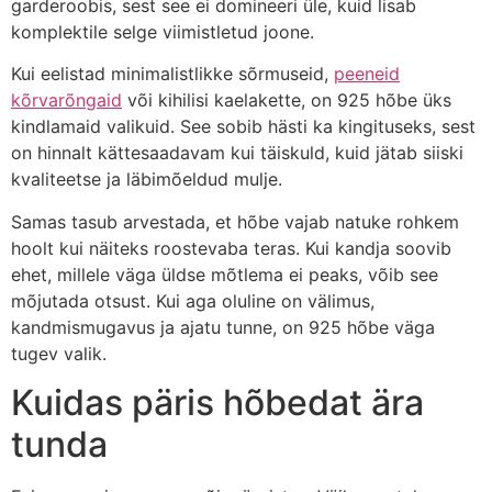
garderoobis, sest see ei domineeri üle, kuid lisab
komplektile selge viimistletud joone.
Kui eelistad minimalistlikke sõrmuseid,
peeneid
kõrvarõngaid
või kihilisi kaelakette, on 925 hõbe üks
kindlamaid valikuid. See sobib hästi ka kingituseks, sest
on hinnalt kättesaadavam kui täiskuld, kuid jätab siiski
kvaliteetse ja läbimõeldud mulje.
Samas tasub arvestada, et hõbe vajab natuke rohkem
hoolt kui näiteks roostevaba teras. Kui kandja soovib
ehet, millele väga üldse mõtlema ei peaks, võib see
mõjutada otsust. Kui aga oluline on välimus,
kandmismugavus ja ajatu tunne, on 925 hõbe väga
tugev valik.
Kuidas päris hõbedat ära
tunda