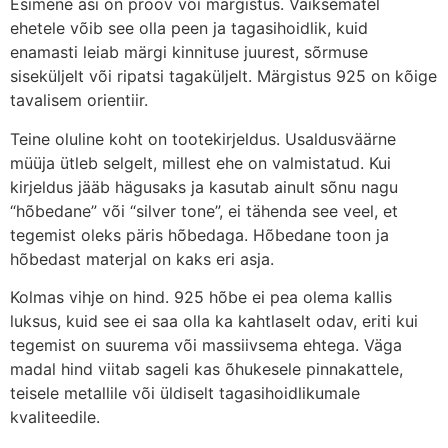
Esimene asi on proov või märgistus. Väiksematel
ehetele võib see olla peen ja tagasihoidlik, kuid
enamasti leiab märgi kinnituse juurest, sõrmuse
siseküljelt või ripatsi tagaküljelt. Märgistus 925 on kõige
tavalisem orientiir.
Teine oluline koht on tootekirjeldus. Usaldusväärne
müüja ütleb selgelt, millest ehe on valmistatud. Kui
kirjeldus jääb hägusaks ja kasutab ainult sõnu nagu
“hõbedane” või “silver tone”, ei tähenda see veel, et
tegemist oleks päris hõbedaga. Hõbedane toon ja
hõbedast materjal on kaks eri asja.
Kolmas vihje on hind. 925 hõbe ei pea olema kallis
luksus, kuid see ei saa olla ka kahtlaselt odav, eriti kui
tegemist on suurema või massiivsema ehtega. Väga
madal hind viitab sageli kas õhukesele pinnakattele,
teisele metallile või üldiselt tagasihoidlikumale
kvaliteedile.