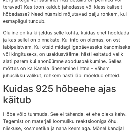
teravad? Kas toon kaldub jahedasse või klassikaliselt
hõbedasse? Need nüansid mõjutavad palju rohkem, kui
esmapilgul tundub.
Oluline on ka kirjeldus selle kohta, kuidas ehet hooldada
ja kas sellel on pinnakate. Kui info on olemas, on ost
läbipaistvam. Kui otsid midagi igapäevaseks kandmiseks
või kingituseks, on usaldusväärne, hästi esitatud valik
alati parem kui anonüümne sooduspakkumine. Selles
mõttes on ka Kanela lähenemine lihtne – vähem
juhuslikku valikut, rohkem hästi läbi mõeldud ehteid.
Kuidas 925 hõbeehe ajas
käitub
Hõbe võib tuhmuda. See ei tähenda, et ehe oleks kehv.
Tegemist on materjali loomuliku reaktsiooniga õhu,
niiskuse, kosmeetika ja naha keemiaga. Mõnel kandjal