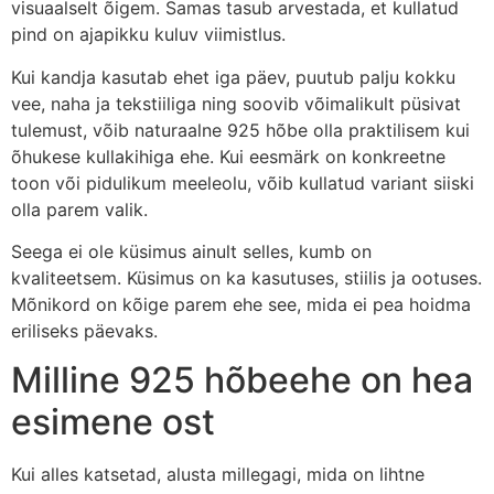
visuaalselt õigem. Samas tasub arvestada, et kullatud
pind on ajapikku kuluv viimistlus.
Kui kandja kasutab ehet iga päev, puutub palju kokku
vee, naha ja tekstiiliga ning soovib võimalikult püsivat
tulemust, võib naturaalne 925 hõbe olla praktilisem kui
õhukese kullakihiga ehe. Kui eesmärk on konkreetne
toon või pidulikum meeleolu, võib kullatud variant siiski
olla parem valik.
Seega ei ole küsimus ainult selles, kumb on
kvaliteetsem. Küsimus on ka kasutuses, stiilis ja ootuses.
Mõnikord on kõige parem ehe see, mida ei pea hoidma
eriliseks päevaks.
Milline 925 hõbeehe on hea
esimene ost
Kui alles katsetad, alusta millegagi, mida on lihtne