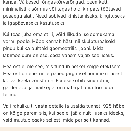
kanda. Väikesed rõngaskõrvarõngad, peen kett,
minimalistlik sõrmus või tagasihoidlik ripats töötavad
peaaegu alati. Need sobivad kihistamiseks, kingituseks
ja igapäevaseks kasutuseks.
Kui tead juba oma stiili, võid liikuda iseloomukama
vormi poole. Hõbe kannab hästi nii skulpturaalseid
pindu kui ka puhtaid geomeetrilisi jooni. Mida
läbimõeldum on ese, seda vähem vajab see lisaks.
Hea ost ei ole see, mis tundub hetkel kõige efektsem.
Hea ost on ehe, mille paned järgmisel hommikul uuesti
kõrva, kaela või sõrme. Kui ese sobib sinu rütmi,
garderoobi ja maitsega, on materjal oma töö juba
teinud.
Vali rahulikult, vaata detaile ja usalda tunnet. 925 hõbe
on kõige parem siis, kui see ei jää ainult ilusaks ideeks,
vaid muutub osaks sellest, mida päriselt kannad.