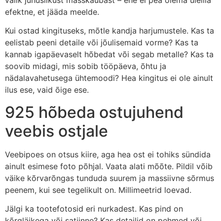
valik juhuslikust masskaubast – ehe ei pea olema üleliia
efektne, et jääda meelde.
Kui ostad kingituseks, mõtle kandja harjumustele. Kas ta
eelistab peeni detaile või jõulisemaid vorme? Kas ta
kannab igapäevaselt hõbedat või segab metalle? Kas ta
soovib midagi, mis sobib tööpäeva, õhtu ja
nädalavahetusega ühtemoodi? Hea kingitus ei ole ainult
ilus ese, vaid õige ese.
925 hõbeda ostujuhend
veebis ostjale
Veebipoes on otsus kiire, aga hea ost ei tohiks sündida
ainult esimese foto põhjal. Vaata alati mõõte. Pildil võib
väike kõrvarõngas tunduda suurem ja massiivne sõrmus
peenem, kui see tegelikult on. Millimeetrid loevad.
Jälgi ka tootefotosid eri nurkadest. Kas pind on
kõrgläikega või satiinne? Kas detailid on pehmed või