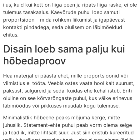
ilus, kuid kui kett on liiga peen ja ripats liiga raske, ei ole
tulemus tasakaalus. Käevõrude puhul loeb samuti
proportsioon – mida rohkem liikumist ja igapäevast
kontakti pindadega, seda olulisem on läbimõeldud
ehitus.
Disain loeb sama palju kui
hõbedaproov
Hea materjal ei päästa ehet, mille proportsioonid või
viimistlus ei tööta. Veebis ostes vaata hoolikalt suurust,
paksust, sulgureid ja seda, kuidas ehe kehal istub. Eriti
oluline on see kõrvarõngaste puhul, kus väike erinevus
läbimõõdus või pikkuses muudab kogu tulemuse.
Minimalistlik hõbeehe peaks mõjuma kerge, mitte
juhuslik. Statement-ehte puhul peab vorm olema selge
ja teadlik, mitte lihtsalt suur. Just siin eristub kureeritud