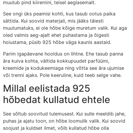
muutub pind kiiremini, teisel aeglasemalt.
See ongi üks peamisi kohti, kus tasub ootus paika
sättida. Kui soovid materjali, mis jääks täiesti
muutumatuks, ei ole hõbe kõige muretum valik. Kui aga
oled valmis aeg-ajalt ehet puhastama ja õigesti
hoiustama, püsib 925 hõbe väga kaunis aastaid.
Parim igapäevane hooldus on lihtne. Ehe tasub panna
ära kuiva kohta, vältida kokkupuudet parfüümi,
kreemide ja kodukeemiaga ning võtta see ära ujumise
või trenni ajaks. Pole keeruline, kuid teeb selge vahe.
Millal eelistada 925
hõbedat kullatud ehtele
See sõltub soovitud tulemusest. Kui sulle meeldib jahe,
puhas ja ajatu toon, on hõbe loomulik valik. Kui soovid
soojust ja kuldset ilmet, võib kullatud hõbe olla