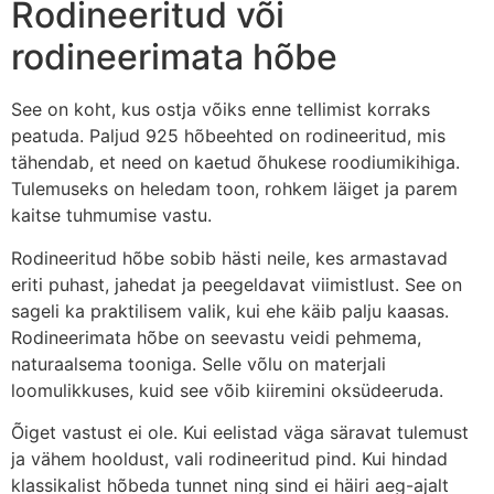
Rodineeritud või
rodineerimata hõbe
See on koht, kus ostja võiks enne tellimist korraks
peatuda. Paljud 925 hõbeehted on rodineeritud, mis
tähendab, et need on kaetud õhukese roodiumikihiga.
Tulemuseks on heledam toon, rohkem läiget ja parem
kaitse tuhmumise vastu.
Rodineeritud hõbe sobib hästi neile, kes armastavad
eriti puhast, jahedat ja peegeldavat viimistlust. See on
sageli ka praktilisem valik, kui ehe käib palju kaasas.
Rodineerimata hõbe on seevastu veidi pehmema,
naturaalsema tooniga. Selle võlu on materjali
loomulikkuses, kuid see võib kiiremini oksüdeeruda.
Õiget vastust ei ole. Kui eelistad väga säravat tulemust
ja vähem hooldust, vali rodineeritud pind. Kui hindad
klassikalist hõbeda tunnet ning sind ei häiri aeg-ajalt