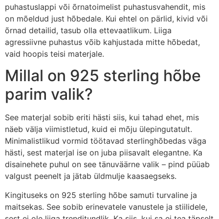
puhastuslappi või õrnatoimelist puhastusvahendit, mis
on mõeldud just hõbedale. Kui ehtel on pärlid, kivid või
õrnad detailid, tasub olla ettevaatlikum. Liiga
agressiivne puhastus võib kahjustada mitte hõbedat,
vaid hoopis teisi materjale.
Millal on 925 sterling hõbe
parim valik?
See materjal sobib eriti hästi siis, kui tahad ehet, mis
näeb välja viimistletud, kuid ei mõju ülepingutatult.
Minimalistlikud vormid töötavad sterlinghõbedas väga
hästi, sest materjal ise on juba piisavalt elegantne. Ka
disainehete puhul on see tänuväärne valik – pind püüab
valgust peenelt ja jätab üldmulje kaasaegseks.
Kingituseks on 925 sterling hõbe samuti turvaline ja
maitsekas. See sobib erinevatele vanustele ja stiilidele,
sest ei ole liiga trenditundlik. Ka siis, kui sa ei tea täpselt