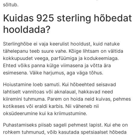
sõltub.
Kuidas 925 sterling hõbedat
hooldada?
Sterlinghõbe ei vaja keerulist hooldust, kuid natuke
tähelepanu teeb suure vahe. Kõige lihtsam on vältida
kokkupuudet veega, parfüümiga ja kodukeemiaga.
Ehted võiks panna külge viimasena ja võtta ära
esimesena. Väike harjumus, aga väga tõhus.
Hoiustamine loeb samuti. Kui hõbeehted seisavad
lahtiselt vannitoas või aknalaual, hakkavad need
kiiremini tuhmuma. Parem on hoida neid kuivas, pehmes
kotikeses või eraldi karbis. Nii väheneb nii
oksüdeerumine kui ka kriimustumine.
Puhastamiseks piisab sageli pehmest lapist. Kui ehe on
rohkem tuhmunud, võib kasutada spetsiaalset hõbeda