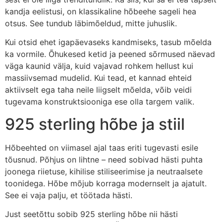
kandja eelistusi, on klassikaline hõbeehe sageli hea
otsus. See tundub läbimõeldud, mitte juhuslik.
Kui otsid ehet igapäevaseks kandmiseks, tasub mõelda
ka vormile. Õhukesed ketid ja peened sõrmused näevad
väga kaunid välja, kuid vajavad rohkem hellust kui
massiivsemad mudelid. Kui tead, et kannad ehteid
aktiivselt ega taha neile liigselt mõelda, võib veidi
tugevama konstruktsiooniga ese olla targem valik.
925 sterling hõbe ja stiil
Hõbeehted on viimasel ajal taas eriti tugevasti esile
tõusnud. Põhjus on lihtne – need sobivad hästi puhta
joonega riietuse, kihilise stiliseerimise ja neutraalsete
toonidega. Hõbe mõjub korraga modernselt ja ajatult.
See ei vaja palju, et töötada hästi.
Just seetõttu sobib 925 sterling hõbe nii hästi