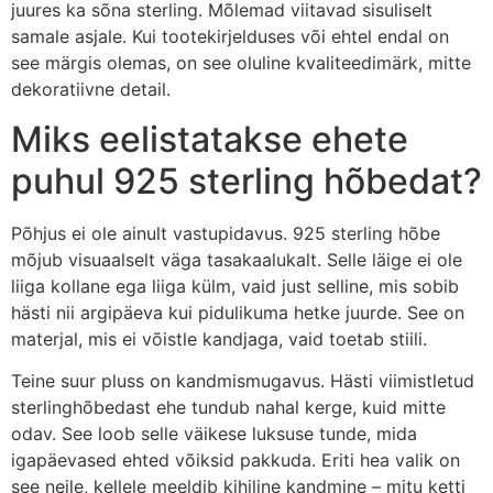
juures ka sõna sterling. Mõlemad viitavad sisuliselt
samale asjale. Kui tootekirjelduses või ehtel endal on
see märgis olemas, on see oluline kvaliteedimärk, mitte
dekoratiivne detail.
Miks eelistatakse ehete
puhul 925 sterling hõbedat?
Põhjus ei ole ainult vastupidavus. 925 sterling hõbe
mõjub visuaalselt väga tasakaalukalt. Selle läige ei ole
liiga kollane ega liiga külm, vaid just selline, mis sobib
hästi nii argipäeva kui pidulikuma hetke juurde. See on
materjal, mis ei võistle kandjaga, vaid toetab stiili.
Teine suur pluss on kandmismugavus. Hästi viimistletud
sterlinghõbedast ehe tundub nahal kerge, kuid mitte
odav. See loob selle väikese luksuse tunde, mida
igapäevased ehted võiksid pakkuda. Eriti hea valik on
see neile, kellele meeldib kihiline kandmine – mitu ketti