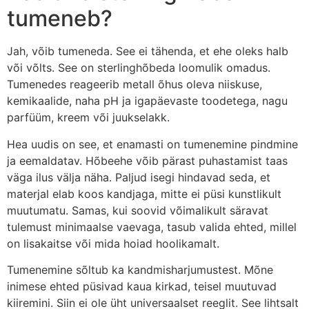
tumeneb?
Jah, võib tumeneda. See ei tähenda, et ehe oleks halb
või võlts. See on sterlinghõbeda loomulik omadus.
Tumenedes reageerib metall õhus oleva niiskuse,
kemikaalide, naha pH ja igapäevaste toodetega, nagu
parfüüm, kreem või juukselakk.
Hea uudis on see, et enamasti on tumenemine pindmine
ja eemaldatav. Hõbeehe võib pärast puhastamist taas
väga ilus välja näha. Paljud isegi hindavad seda, et
materjal elab koos kandjaga, mitte ei püsi kunstlikult
muutumatu. Samas, kui soovid võimalikult säravat
tulemust minimaalse vaevaga, tasub valida ehted, millel
on lisakaitse või mida hoiad hoolikamalt.
Tumenemine sõltub ka kandmisharjumustest. Mõne
inimese ehted püsivad kaua kirkad, teisel muutuvad
kiiremini. Siin ei ole üht universaalset reeglit. See lihtsalt