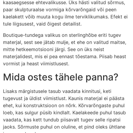
kaasaegsesse ehtevalikusse. Üks hästi valitud sõrmus,
paar skulpturaalse vormiga kõrvarõngaid või peen
kaelakett võib muuta kogu ilme terviklikumaks. Efekt ei
tule liigsusest, vaid õigest detailist.
Boutique-tundega valikus on sterlinghõbe eriti tugev
materjal, sest see jätab mulje, et ehe on valitud maitse,
mitte hetkeemotsiooni järgi. See on üks neist
materjalidest, mis ei pea ennast tõestama. Piisab heast
vormist ja heast viimistlusest.
Mida ostes tähele panna?
Lisaks märgistusele tasub vaadata kinnitusi, keti
tugevust ja üldist viimistlust. Kaunis materjal ei päästa
ehet, kui konstruktsioon on nõrk. Kõrvarõngaste puhul
loeb, kas sulgur püsib kindlalt. Kaelakeede puhul tasub
vaadata, kas kett tundub piisavalt tugev selle ripatsi
jaoks. Sõrmuste puhul on oluline, et pind oleks ühtlane