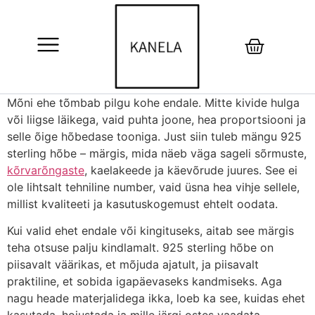
Mõni ehe tõmbab pilgu kohe endale. Mitte kivide hulga
või liigse läikega, vaid puhta joone, hea proportsiooni ja
selle õige hõbedase tooniga. Just siin tuleb mängu 925
sterling hõbe – märgis, mida näeb väga sageli sõrmuste,
kõrvarõngaste
, kaelakeede ja käevõrude juures. See ei
ole lihtsalt tehniline number, vaid üsna hea vihje sellele,
millist kvaliteeti ja kasutuskogemust ehtelt oodata.
Kui valid ehet endale või kingituseks, aitab see märgis
teha otsuse palju kindlamalt. 925 sterling hõbe on
piisavalt väärikas, et mõjuda ajatult, ja piisavalt
praktiline, et sobida igapäevaseks kandmiseks. Aga
nagu heade materjalidega ikka, loeb ka see, kuidas ehet