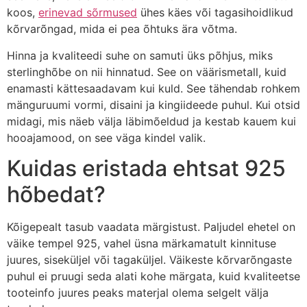
koos,
erinevad sõrmused
ühes käes või tagasihoidlikud
kõrvarõngad, mida ei pea õhtuks ära võtma.
Hinna ja kvaliteedi suhe on samuti üks põhjus, miks
sterlinghõbe on nii hinnatud. See on väärismetall, kuid
enamasti kättesaadavam kui kuld. See tähendab rohkem
mänguruumi vormi, disaini ja kingiideede puhul. Kui otsid
midagi, mis näeb välja läbimõeldud ja kestab kauem kui
hooajamood, on see väga kindel valik.
Kuidas eristada ehtsat 925
hõbedat?
Kõigepealt tasub vaadata märgistust. Paljudel ehetel on
väike tempel 925, vahel üsna märkamatult kinnituse
juures, siseküljel või tagaküljel. Väikeste kõrvarõngaste
puhul ei pruugi seda alati kohe märgata, kuid kvaliteetse
tooteinfo juures peaks materjal olema selgelt välja