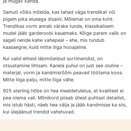
ja mugav kanda.
Samuti võiks mõelda, kas tahad väga trendikat või
pigem pika elueaga disaini. Mõlemal on oma koht.
Trendikas vorm annab värske tunde, klassikalisem
mudel jääb garderoobi kauemaks. Kõige parem valik on
sageli nende kahe vahepeal – ehe, mis tundub
kaasaegne, kuid mitte liiga hooajaline.
Kui valid ehteid läbimõeldud sortimendist, on
otsustamine lihtsam. Kanela puhul on just see oluline –
materjal, vorm ja kandmisrõõm peavad töötama koos.
Mitte liiga palju, mitte liiga vähe.
925 sterling hõbe on hea meeldetuletus, et kvaliteet ei
pea olema vali. Mõnikord piisab ühest puhtast detailist,
mis istub hästi, näeb hea välja ja jääb kandmisse ka siis,
kui ülejäänud trendid vahetuvad.