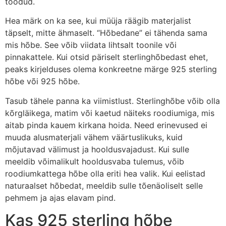
toodud.
Hea märk on ka see, kui müüja räägib materjalist
täpselt, mitte ähmaselt. “Hõbedane” ei tähenda sama
mis hõbe. See võib viidata lihtsalt toonile või
pinnakattele. Kui otsid päriselt sterlinghõbedast ehet,
peaks kirjelduses olema konkreetne märge 925 sterling
hõbe või 925 hõbe.
Tasub tähele panna ka viimistlust. Sterlinghõbe võib olla
kõrgläikega, matim või kaetud näiteks roodiumiga, mis
aitab pinda kauem kirkana hoida. Need erinevused ei
muuda alusmaterjali vähem väärtuslikuks, kuid
mõjutavad välimust ja hooldusvajadust. Kui sulle
meeldib võimalikult hooldusvaba tulemus, võib
roodiumkattega hõbe olla eriti hea valik. Kui eelistad
naturaalset hõbedat, meeldib sulle tõenäoliselt selle
pehmem ja ajas elavam pind.
Kas 925 sterling hõbe