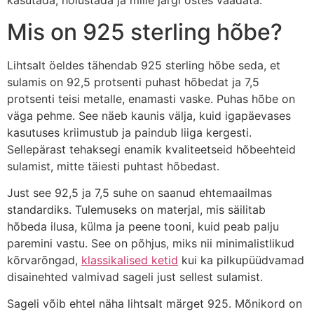
kasutada, hoiustada ja mille järgi ostes vaadata.
Mis on 925 sterling hõbe?
Lihtsalt öeldes tähendab 925 sterling hõbe seda, et
sulamis on 92,5 protsenti puhast hõbedat ja 7,5
protsenti teisi metalle, enamasti vaske. Puhas hõbe on
väga pehme. See näeb kaunis välja, kuid igapäevases
kasutuses kriimustub ja paindub liiga kergesti.
Sellepärast tehaksegi enamik kvaliteetseid hõbeehteid
sulamist, mitte täiesti puhtast hõbedast.
Just see 92,5 ja 7,5 suhe on saanud ehtemaailmas
standardiks. Tulemuseks on materjal, mis säilitab
hõbeda ilusa, külma ja peene tooni, kuid peab palju
paremini vastu. See on põhjus, miks nii minimalistlikud
kõrvarõngad,
klassikalised ketid
kui ka pilkupüüdvamad
disainehted valmivad sageli just sellest sulamist.
Sageli võib ehtel näha lihtsalt märget 925. Mõnikord on