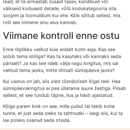
tead, et ta armastab ilusaid tasse, kandikuid või
väikseid koduseid detaile, võib kodukategooria olla
soojem ja loomulikum kui ehe. Kõik sõltub sellest, mis
rolli see inimene sinu elus kannab.
Viimane kontroll enne ostu
Enne lõplikku valikut küsi endalt kolm asja. Kas see
sobib tema stiiliga? Kas ta kasutaks või kannaks seda
päriselt? Ja kas see näeb välja nagu kingitus, mis sai
valitud tema jaoks, mitte lihtsalt sünnipäeva jaoks?
Kui vastus on jah, siis oled tõenäoliselt õigel teel. Hea
sünnipäevakingitus ei pea üllatama suure žestiga. Piisab
sellest, et see tundub täpne, ilus ja hästi ajastatud.
Kõige parem kink on see, mille puhul tal tekib kohe
tunne, et just seda oleks ta tahtnudki – isegi siis, kui ta
ise poleks osanud seda otsida.