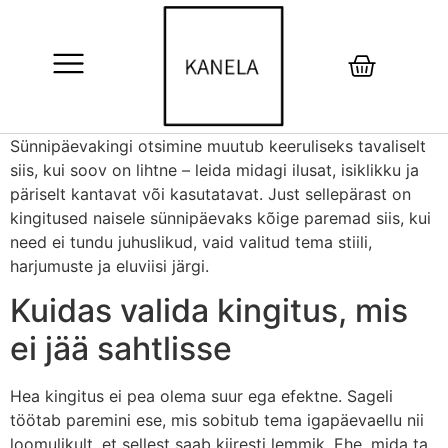
Sünnipäevakingi otsimine muutub keeruliseks tavaliselt
siis, kui soov on lihtne – leida midagi ilusat, isiklikku ja
päriselt kantavat või kasutatavat. Just sellepärast on
kingitused naisele sünnipäevaks kõige paremad siis, kui
need ei tundu juhuslikud, vaid valitud tema stiili,
harjumuste ja eluviisi järgi.
Kuidas valida kingitus, mis
ei jää sahtlisse
Hea kingitus ei pea olema suur ega efektne. Sageli
töötab paremini ese, mis sobitub tema igapäevaellu nii
loomulikult, et sellest saab kiiresti lemmik. Ehe, mida ta