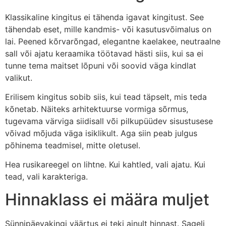
Klassikaline kingitus ei tähenda igavat kingitust. See
tähendab eset, mille kandmis- või kasutusvõimalus on
lai. Peened kõrvarõngad, elegantne kaelakee, neutraalne
sall või ajatu keraamika töötavad hästi siis, kui sa ei
tunne tema maitset lõpuni või soovid väga kindlat
valikut.
Erilisem kingitus sobib siis, kui tead täpselt, mis teda
kõnetab. Näiteks arhitektuurse vormiga sõrmus,
tugevama värviga siidisall või pilkupüüdev sisustusese
võivad mõjuda väga isiklikult. Aga siin peab julgus
põhinema teadmisel, mitte oletusel.
Hea rusikareegel on lihtne. Kui kahtled, vali ajatu. Kui
tead, vali karakteriga.
Hinnaklass ei määra muljet
Sünnipäevakingi väärtus ei teki ainult hinnast. Sageli