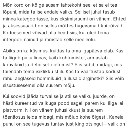
Mõnikord on kõige ausam lähtekoht see, et sa ei tea
lõpuni, mida ta ise endale valiks. Sellisel juhul tasub
minna kategooriasse, kus eksimisruumi on vähem. Ehted
ja aksessuaarid on selles mõttes tugevamad kui rõivad.
Koduesemed võivad olla head siis, kui oled tema
interjööri näinud ja mõistad selle meeleolu.
Abiks on ka küsimus, kuidas ta oma igapäeva elab. Kas
ta liigub palju linnas, käib kohtumistel, armastab
kohvikuid ja detailset riietumist? Siis sobib midagi, mis
täiendab tema isiklikku stiili. Kas ta väärtustab kodust
rahu, aeglaseid hommikuid ja ilusaid argihetki? Siis võib
sisustusesemel olla suurem mõju.
Kui soovid jääda turvalise ja stiilse valiku juurde, on
hästi kureeritud valikuga pood sageli parem kui liiga lai
platvorm. Nii on vähem juhuslikkust ja suurem
tõenäosus leida midagi, mis mõjub kohe õigesti. Kanela
puhul on see tugevus tuntav just kingiotsingul – valik on