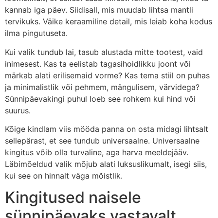
kannab iga päev. Siidisall, mis muudab lihtsa mantli
tervikuks. Väike keraamiline detail, mis leiab koha kodus
ilma pingutuseta.
Kui valik tundub lai, tasub alustada mitte tootest, vaid
inimesest. Kas ta eelistab tagasihoidlikku joont või
märkab alati erilisemaid vorme? Kas tema stiil on puhas
ja minimalistlik või pehmem, mängulisem, värvidega?
Sünnipäevakingi puhul loeb see rohkem kui hind või
suurus.
Kõige kindlam viis mööda panna on osta midagi lihtsalt
sellepärast, et see tundub universaalne. Universaalne
kingitus võib olla turvaline, aga harva meeldejääv.
Läbimõeldud valik mõjub alati luksuslikumalt, isegi siis,
kui see on hinnalt väga mõistlik.
Kingitused naisele
sünnipäevaks vastavalt