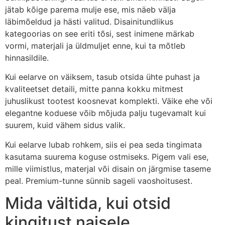
jätab kõige parema mulje ese, mis näeb välja
läbimõeldud ja hästi valitud. Disainitundlikus
kategoorias on see eriti tõsi, sest inimene märkab
vormi, materjali ja üldmuljet enne, kui ta mõtleb
hinnasildile.
Kui eelarve on väiksem, tasub otsida ühte puhast ja
kvaliteetset detaili, mitte panna kokku mitmest
juhuslikust tootest koosnevat komplekti. Väike ehe või
elegantne koduese võib mõjuda palju tugevamalt kui
suurem, kuid vähem sidus valik.
Kui eelarve lubab rohkem, siis ei pea seda tingimata
kasutama suurema koguse ostmiseks. Pigem vali ese,
mille viimistlus, materjal või disain on järgmise taseme
peal. Premium-tunne sünnib sageli vaoshoitusest.
Mida vältida, kui otsid
kingitust naisele