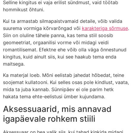
Selline kingitus ei vaja erilist sündmust, vaid töötab
hommikust õhtuni.
Kui ta armastab silmapaistvamaid detaile, võib valida
suurema vormiga kõrvarõngad või
karakteriga sõrmuse
.
Siin on oluline tähele panna, kas tema stiil soosib
geomeetriat, orgaanilisi vorme või midagi veidi
romantilisemat. Efektne ehe võib olla väga õnnestunud
kingitus, kuid ainult siis, kui see haakub tema enda
maitsega.
Ka materjal loeb. Mõni eelistab jahedat hõbedat, teine
soojemat kullatooni. Kui selles osas pole kindlust, vaata,
mida ta juba kannab. Sünnipäev ei ole parim hetk
hakata tema ehte-eelistusi ümber kujundama.
Aksessuaarid, mis annavad
igapäevale rohkem stiili
Aksessuaar on hea valik siis, kui tahad kinkida midagi