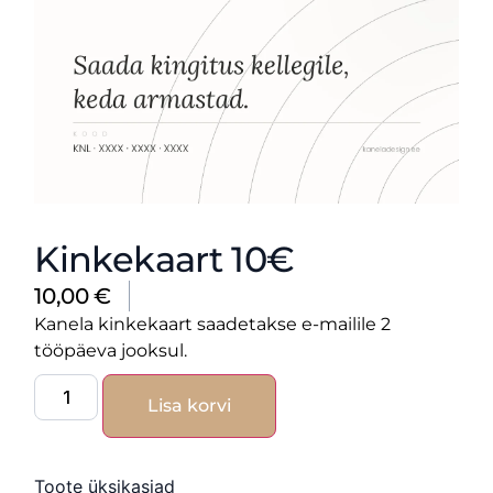
Kinkekaart 10€
10,00
€
Kanela kinkekaart saadetakse e-mailile 2
tööpäeva jooksul.
Lisa korvi
Toote üksikasjad