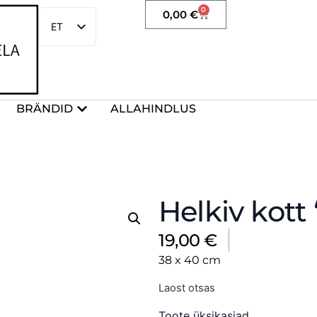
0
0,00
€
ET
EN
BRÄNDID
ALLAHINDLUS
Helkiv kott 
19,00
€
38 x 40 cm
Laost otsas
Toote üksikasjad