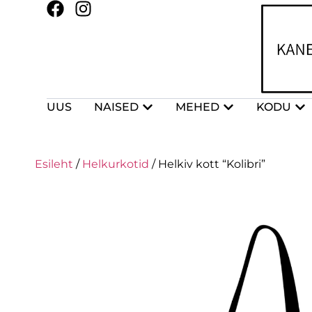
UUS
NAISED
MEHED
KODU
Esileht
/
Helkurkotid
/ Helkiv kott “Kolibri”