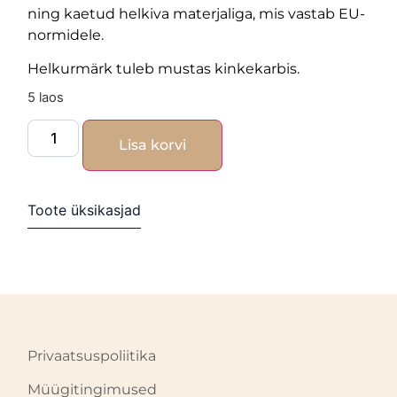
ning kaetud helkiva materjaliga, mis vastab EU-
normidele.
Helkurmärk tuleb mustas kinkekarbis.
5 laos
Lisa korvi
Toote üksikasjad
Privaatsuspoliitika
Müügitingimused