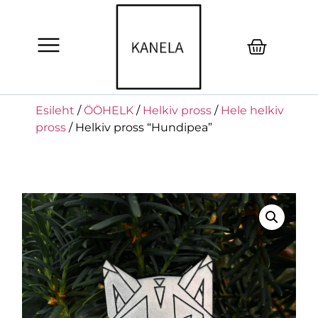
Esileht
/
ÖÖHELK
/
Helkiv pross
/
Hele helkiv
pross
/ Helkiv pross “Hundipea”