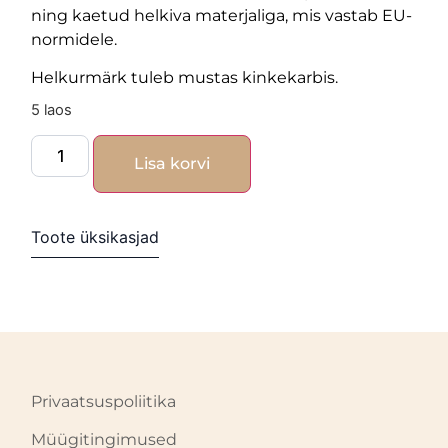
ning kaetud helkiva materjaliga, mis vastab EU-
normidele.
Helkurmärk tuleb mustas kinkekarbis.
5 laos
Lisa korvi
Toote üksikasjad
Privaatsuspoliitika
Müügitingimused