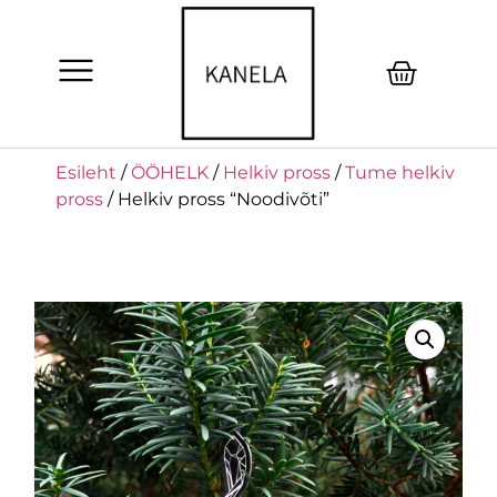
Esileht
/
ÖÖHELK
/
Helkiv pross
/
Tume helkiv
pross
/ Helkiv pross “Noodivõti”