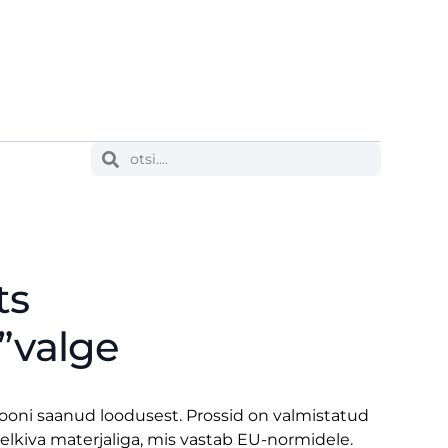
ts
”valge
siooni saanud loodusest. Prossid on valmistatud
helkiva materjaliga, mis vastab EU-normidele.