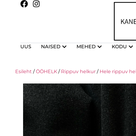
UUS
NAISED
MEHED
KODU
Esileht
/
ÖÖHELK
/
Rippuv helkur
/
Hele rippuv he