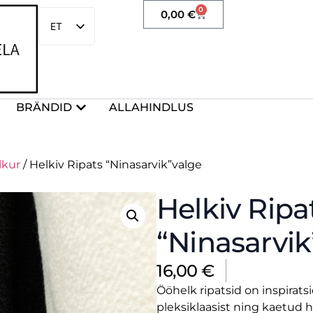
0
0,00
€
ET
EN
BRÄNDID
ALLAHINDLUS
lkur
/ Helkiv Ripats “Ninasarvik”valge
Helkiv Ripa
“Ninasarvik
16,00
€
Ööhelk ripatsid on inspirat
pleksiklaasist ning kaetud 