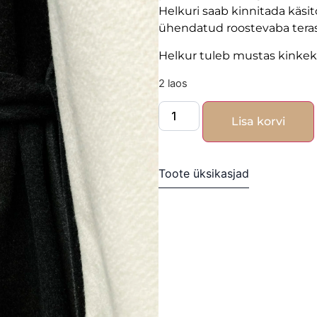
Helkuri saab kinnitada käsi
ühendatud roostevaba teras
Helkur tuleb mustas kinkeka
2 laos
Lisa korvi
Toote üksikasjad