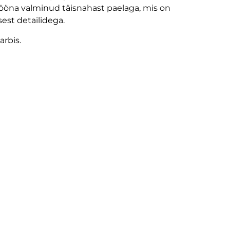
tööna valminud täisnahast paelaga, mis on
est detailidega.
rbis.