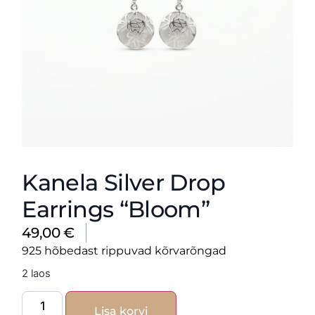
Kanela Silver Drop
Earrings “Bloom”
49,00
€
925 hõbedast rippuvad kõrvarõngad
2 laos
Lisa korvi