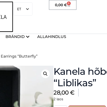
0
0,00
€
ET
EN
BRÄNDID
ALLAHINDLUS
 Earrings “Butterfly”
Kanela hõb
“Liblikas”
28,00
€
2 laos