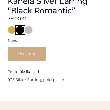
Kanela Silver Earring
“Black Romantic”
79,00
€
1 laos
Lisa korvi
Toote üksikasjad
925 Silver Earring, gold plated