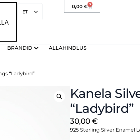
0
0,00
€
ET
EN
BRÄNDID
ALLAHINDLUS
ings “Ladybird”
Kanela Silv
“Ladybird”
30,00
€
925 Sterling Silver Enamel 