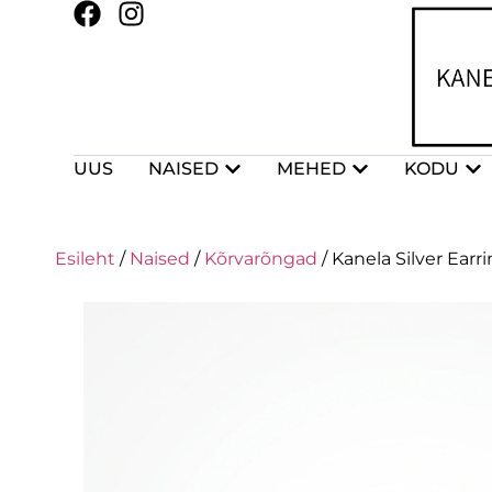
UUS
NAISED
MEHED
KODU
Esileht
/
Naised
/
Kõrvarõngad
/ Kanela Silver Earr