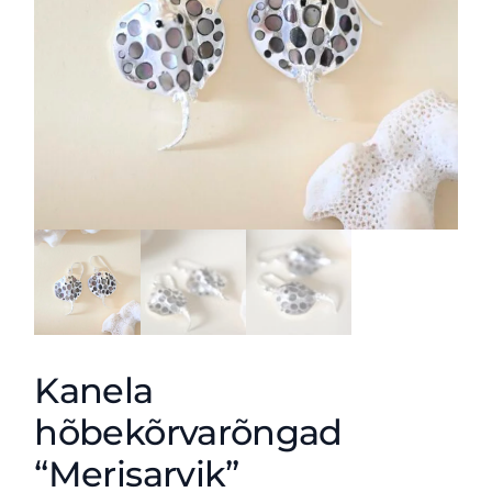
Kanela
hõbekõrvarõngad
“Merisarvik”