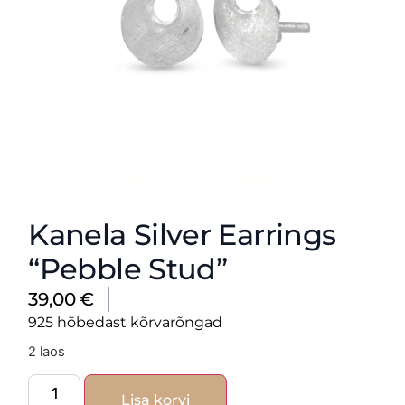
Kanela Silver Earrings
“Pebble Stud”
39,00
€
925 hõbedast kõrvarõngad
2 laos
Lisa korvi