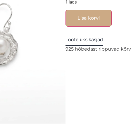
1 laos
Lisa korvi
Toote üksikasjad
925 hõbedast rippuvad kõr