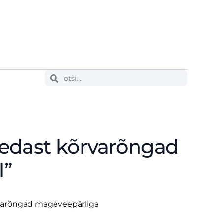
edast kõrvarõngad
l”
varõngad mageveepärliga