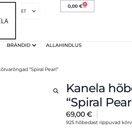
0
0,00
€
ET
EN
BRÄNDID
ALLAHINDLUS
õrvarõngad “Spiral Pearl”
Kanela hõb
“Spiral Pear
69,00
€
925 hõbedast rippuvad kõr