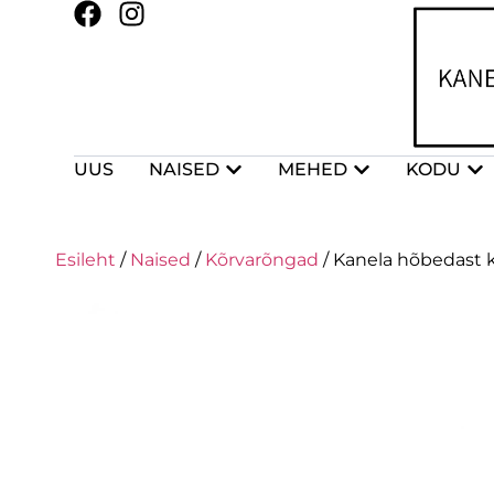
UUS
NAISED
MEHED
KODU
Esileht
/
Naised
/
Kõrvarõngad
/ Kanela hõbedast k