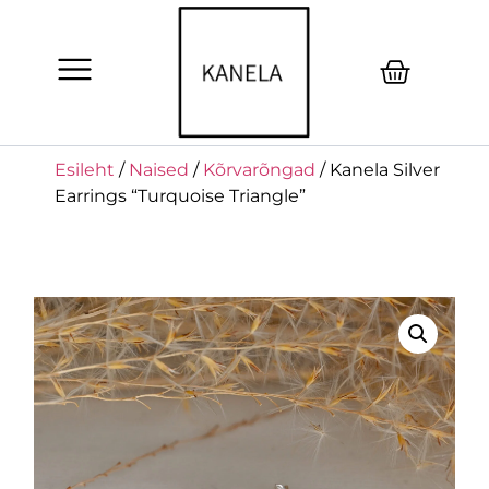
Esileht
/
Naised
/
Kõrvarõngad
/ Kanela Silver
Earrings “Turquoise Triangle”