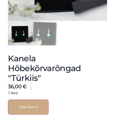
Kanela
Hõbekõrvarõngad
"Türkiis"
36,00
€
1 laos
Lisa korvi