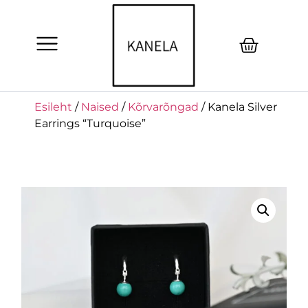
Esileht
/
Naised
/
Kõrvarõngad
/ Kanela Silver
Earrings “Turquoise”