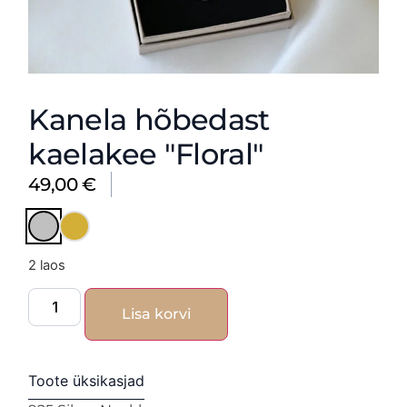
Kanela hõbedast
kaelakee "Floral"
49,00
€
2 laos
Lisa korvi
Toote üksikasjad