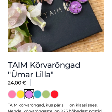
TAIM Kõrvarõngad
"Ümar Lilla"
24,00
€
TAIM kõrvarõngad, kus päris lill on klaasi sees.
Nendel kõrvarõngastel on 925 hõbedast postid.