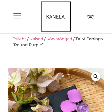
Esileht
/
Naised
/
Kõrvarõngad
/ TAIM Earrings
“Round Purple”