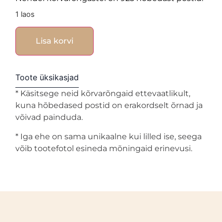
1 laos
Lisa korvi
Toote üksikasjad
* Käsitsege neid kõrvarõngaid ettevaatlikult,
kuna hõbedased postid on erakordselt õrnad ja
võivad painduda.
* Iga ehe on sama unikaalne kui lilled ise, seega
võib tootefotol esineda mõningaid erinevusi.