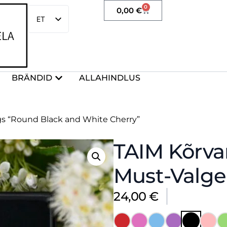
0
0,00
€
ET
EN
BRÄNDID
ALLAHINDLUS
gs “Round Black and White Cherry”
TAIM Kõrv
Must-Valge 
24,00
€