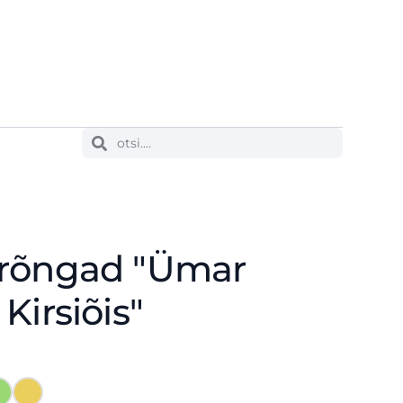
arõngad "Ümar
Kirsiõis"