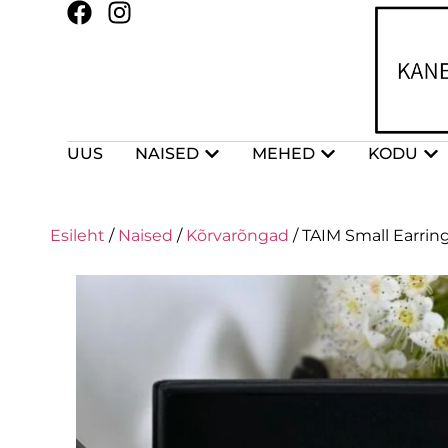
UUS
NAISED
MEHED
KODU
Esileht
/
Naised
/
Kõrvarõngad
/ TAIM Small Earrin