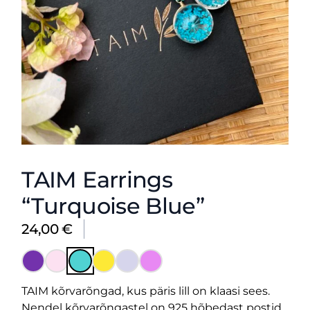
TAIM Earrings
“Turquoise Blue”
24,00
€
TAIM kõrvarõngad, kus päris lill on klaasi sees.
Nendel kõrvarõngastel on 925 hõbedast postid.