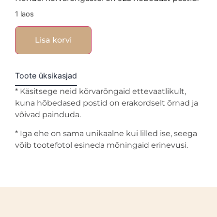
1 laos
Lisa korvi
Toote üksikasjad
* Käsitsege neid kõrvarõngaid ettevaatlikult,
kuna hõbedased postid on erakordselt õrnad ja
võivad painduda.
* Iga ehe on sama unikaalne kui lilled ise, seega
võib tootefotol esineda mõningaid erinevusi.