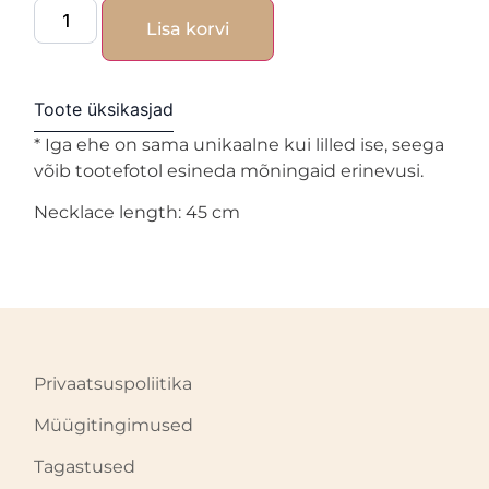
Lisa korvi
Toote üksikasjad
* Iga ehe on sama unikaalne kui lilled ise, seega
võib tootefotol esineda mõningaid erinevusi.
Necklace length: 45 cm
Privaatsuspoliitika
Müügitingimused
Tagastused