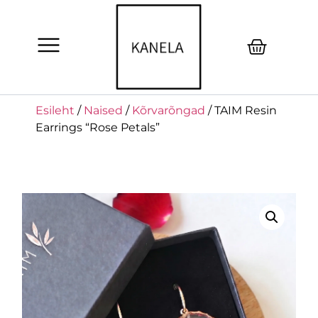
Esileht
/
Naised
/
Kõrvarõngad
/ TAIM Resin
Earrings “Rose Petals”