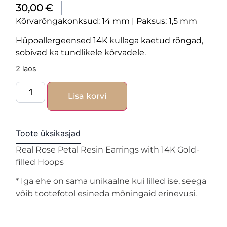
30,00
€
Kõrvarõngakonksud: 14 mm | Paksus: 1,5 mm
Hüpoallergeensed 14K kullaga kaetud rõngad,
sobivad ka tundlikele kõrvadele.
2 laos
Lisa korvi
Toote üksikasjad
Real Rose Petal Resin Earrings with 14K Gold-
filled Hoops
* Iga ehe on sama unikaalne kui lilled ise, seega
võib tootefotol esineda mõningaid erinevusi.