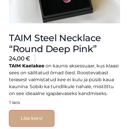
TAIM Steel Necklace
“Round Deep Pink”
24,00
€
TAIM Kaelakee
on kaunis aksessuaar, kus klaasi
sees on säilitatud õrnad õied. Roostevabast
terasest valmistatud kee ei kulu ja püsib kaua
kaunina. Sobib ka tundlikule nahale, mistõttu
on see ideaalne igapäevaseks kandmiseks.
1 laos
Lisa korvi