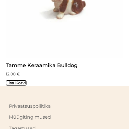
Tamme Keraamika Bulldog
12,00
€
Lisa Korvi
Privaatsuspoliitika
Müügitingimused
Tagastused