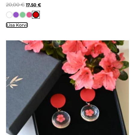
20,00
€
17,50
€
Lisa Korvi