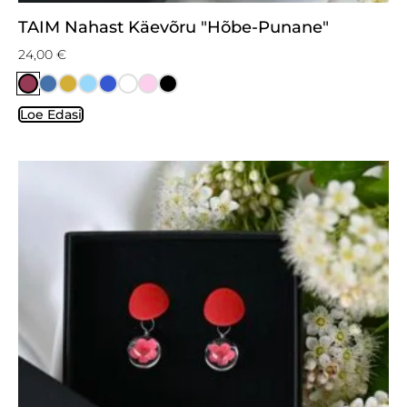
TAIM Nahast Käevõru "Hõbe-Punane"
24,00
€
Loe Edasi