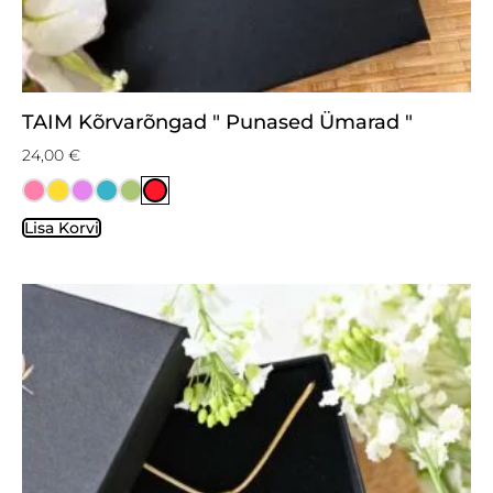
TAIM Kõrvarõngad " Punased Ümarad "
24,00
€
Lisa Korvi