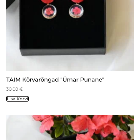
TAIM Kõrvarõngad "Ümar Punane"
30,00
€
Lisa Korvi