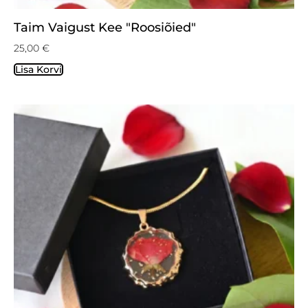
Taim Vaigust Kee "Roosiõied"
25,00
€
Lisa Korvi