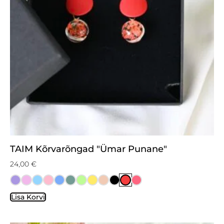
TAIM Kõrvarõngad "Ümar Punane"
24,00
€
Lisa Korvi