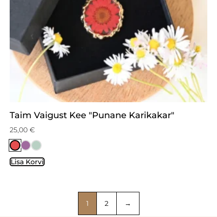
Taim Vaigust Kee "Punane Karikakar"
25,00
€
Lisa Korvi
1
2
→