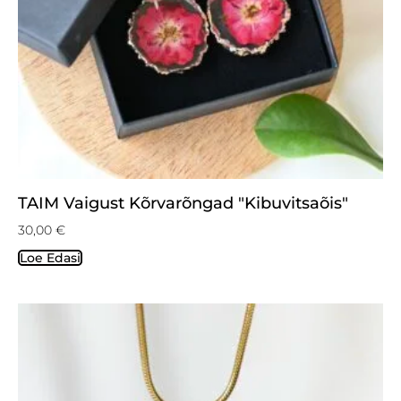
TAIM Vaigust Kõrvarõngad "Kibuvitsaõis"
30,00
€
Loe Edasi