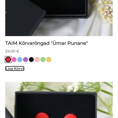
TAIM Kõrvarõngad "Ümar Punane"
24,00
€
Lisa Korvi