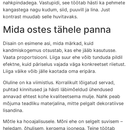
nahkpindadega. Vastupidi, see töötab hästi ka pehmete
kangastega nagu kudum, siid, puuvill ja lina. Just
kontrast muudab selle huvitavaks.
Mida ostes tähele panna
Disain on esimene asi, mida märkad, kuid
kandmiskogemus otsustab, kas ehe jääb kasutusse.
Vaata proportsiooni. Liiga suur ehe võib tunduda pildil
efektne, kuid päriselus vajada väga konkreetset riietust.
Liiga väike võib jälle kaotada oma eripära.
Oluline on ka viimistlus. Korralikult lõigatud servad,
puhtad kinnitused ja hästi läbimõeldud ühendused
annavad ehtest kohe kvaliteetsema mulje. Nahk peab
mõjuma teadliku materjalina, mitte pelgalt dekoratiivse
lisandina.
Mõtle ka hooajalisusele. Mõni ehe on selgelt suvisem –
heledam, õhulisem, kergema joonega. Teine töötab