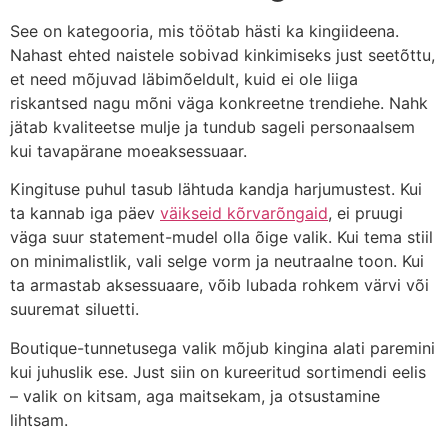
See on kategooria, mis töötab hästi ka kingiideena.
Nahast ehted naistele sobivad kinkimiseks just seetõttu,
et need mõjuvad läbimõeldult, kuid ei ole liiga
riskantsed nagu mõni väga konkreetne trendiehe. Nahk
jätab kvaliteetse mulje ja tundub sageli personaalsem
kui tavapärane moeaksessuaar.
Kingituse puhul tasub lähtuda kandja harjumustest. Kui
ta kannab iga päev
väikseid kõrvarõngaid
, ei pruugi
väga suur statement-mudel olla õige valik. Kui tema stiil
on minimalistlik, vali selge vorm ja neutraalne toon. Kui
ta armastab aksessuaare, võib lubada rohkem värvi või
suuremat siluetti.
Boutique-tunnetusega valik mõjub kingina alati paremini
kui juhuslik ese. Just siin on kureeritud sortimendi eelis
– valik on kitsam, aga maitsekam, ja otsustamine
lihtsam.