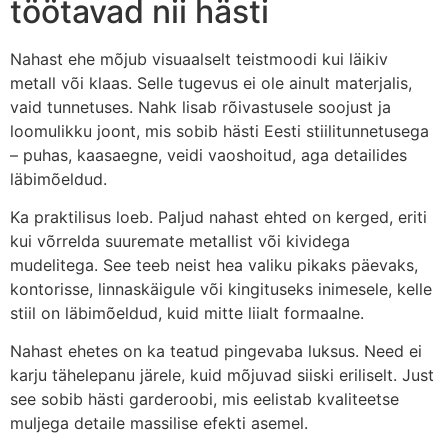
töötavad nii hästi
Nahast ehe mõjub visuaalselt teistmoodi kui läikiv
metall või klaas. Selle tugevus ei ole ainult materjalis,
vaid tunnetuses. Nahk lisab rõivastusele soojust ja
loomulikku joont, mis sobib hästi Eesti stiilitunnetusega
– puhas, kaasaegne, veidi vaoshoitud, aga detailides
läbimõeldud.
Ka praktilisus loeb. Paljud nahast ehted on kerged, eriti
kui võrrelda suuremate metallist või kividega
mudelitega. See teeb neist hea valiku pikaks päevaks,
kontorisse, linnaskäigule või kingituseks inimesele, kelle
stiil on läbimõeldud, kuid mitte liialt formaalne.
Nahast ehetes on ka teatud pingevaba luksus. Need ei
karju tähelepanu järele, kuid mõjuvad siiski eriliselt. Just
see sobib hästi garderoobi, mis eelistab kvaliteetse
muljega detaile massilise efekti asemel.