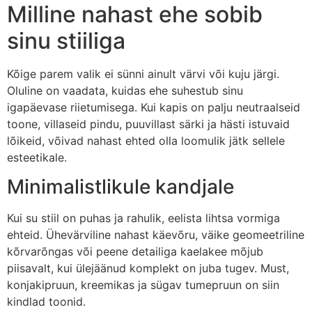
Milline nahast ehe sobib
sinu stiiliga
Kõige parem valik ei sünni ainult värvi või kuju järgi.
Oluline on vaadata, kuidas ehe suhestub sinu
igapäevase riietumisega. Kui kapis on palju neutraalseid
toone, villaseid pindu, puuvillast särki ja hästi istuvaid
lõikeid, võivad nahast ehted olla loomulik jätk sellele
esteetikale.
Minimalistlikule kandjale
Kui su stiil on puhas ja rahulik, eelista lihtsa vormiga
ehteid. Ühevärviline nahast käevõru, väike geomeetriline
kõrvarõngas või peene detailiga kaelakee mõjub
piisavalt, kui ülejäänud komplekt on juba tugev. Must,
konjakipruun, kreemikas ja sügav tumepruun on siin
kindlad toonid.