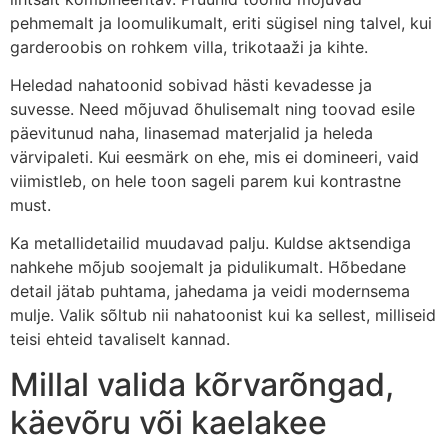
pehmemalt ja loomulikumalt, eriti sügisel ning talvel, kui
garderoobis on rohkem villa, trikotaaži ja kihte.
Heledad nahatoonid sobivad hästi kevadesse ja
suvesse. Need mõjuvad õhulisemalt ning toovad esile
päevitunud naha, linasemad materjalid ja heleda
värvipaleti. Kui eesmärk on ehe, mis ei domineeri, vaid
viimistleb, on hele toon sageli parem kui kontrastne
must.
Ka metallidetailid muudavad palju. Kuldse aktsendiga
nahkehe mõjub soojemalt ja pidulikumalt. Hõbedane
detail jätab puhtama, jahedama ja veidi modernsema
mulje. Valik sõltub nii nahatoonist kui ka sellest, milliseid
teisi ehteid tavaliselt kannad.
Millal valida kõrvarõngad,
käevõru või kaelakee