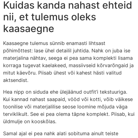
Kuidas kanda nahast ehteid
nii, et tulemus oleks
kaasaegne
Kaasaegne tulemus sünnib enamasti lihtsast
põhimõttest: lase ühel detailil juhtida. Nahk on juba ise
materjalina nähtav, seega ei pea sama komplekti lisama
korraga tugevat kaelakeed, massiivseid kõrvarõngaid ja
mitut käevõru. Piisab ühest või kahest hästi valitud
aktsendist.
Hea nipp on siduda ehe ülejäänud outfit’i tekstuuriga.
Kui kannad nahast saapaid, vööd või kotti, võib väikese
toonilise või materjalilise seose loomine mõjuda väga
terviklikult. See ei pea olema täpne komplekt. Piisab, kui
üldmulje on kooskõlas.
Samal ajal ei pea nahk alati sobituma ainult teiste