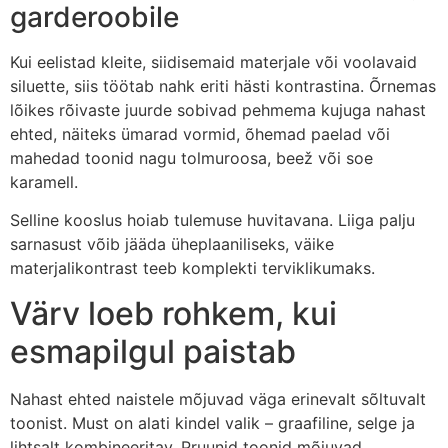
garderoobile
Kui eelistad kleite, siidisemaid materjale või voolavaid
siluette, siis töötab nahk eriti hästi kontrastina. Õrnemas
lõikes rõivaste juurde sobivad pehmema kujuga nahast
ehted, näiteks ümarad vormid, õhemad paelad või
mahedad toonid nagu tolmuroosa, beež või soe
karamell.
Selline kooslus hoiab tulemuse huvitavana. Liiga palju
sarnasust võib jääda üheplaaniliseks, väike
materjalikontrast teeb komplekti terviklikumaks.
Värv loeb rohkem, kui
esmapilgul paistab
Nahast ehted naistele mõjuvad väga erinevalt sõltuvalt
toonist. Must on alati kindel valik – graafiline, selge ja
lihtsalt kombineeritav. Pruunid toonid mõjuvad