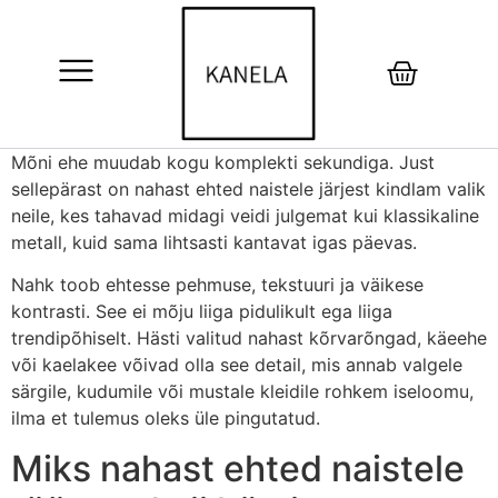
Mõni ehe muudab kogu komplekti sekundiga. Just
sellepärast on nahast ehted naistele järjest kindlam valik
neile, kes tahavad midagi veidi julgemat kui klassikaline
metall, kuid sama lihtsasti kantavat igas päevas.
Nahk toob ehtesse pehmuse, tekstuuri ja väikese
kontrasti. See ei mõju liiga pidulikult ega liiga
trendipõhiselt. Hästi valitud nahast kõrvarõngad, käeehe
või kaelakee võivad olla see detail, mis annab valgele
särgile, kudumile või mustale kleidile rohkem iseloomu,
ilma et tulemus oleks üle pingutatud.
Miks nahast ehted naistele