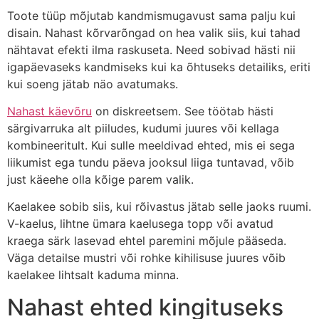
Toote tüüp mõjutab kandmismugavust sama palju kui
disain. Nahast kõrvarõngad on hea valik siis, kui tahad
nähtavat efekti ilma raskuseta. Need sobivad hästi nii
igapäevaseks kandmiseks kui ka õhtuseks detailiks, eriti
kui soeng jätab näo avatumaks.
Nahast käevõru
on diskreetsem. See töötab hästi
särgivarruka alt piiludes, kudumi juures või kellaga
kombineeritult. Kui sulle meeldivad ehted, mis ei sega
liikumist ega tundu päeva jooksul liiga tuntavad, võib
just käeehe olla kõige parem valik.
Kaelakee sobib siis, kui rõivastus jätab selle jaoks ruumi.
V-kaelus, lihtne ümara kaelusega topp või avatud
kraega särk lasevad ehtel paremini mõjule pääseda.
Väga detailse mustri või rohke kihilisuse juures võib
kaelakee lihtsalt kaduma minna.
Nahast ehted kingituseks