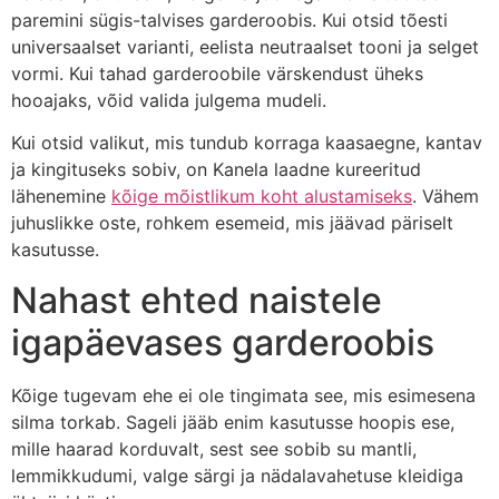
paremini sügis-talvises garderoobis. Kui otsid tõesti
universaalset varianti, eelista neutraalset tooni ja selget
vormi. Kui tahad garderoobile värskendust üheks
hooajaks, võid valida julgema mudeli.
Kui otsid valikut, mis tundub korraga kaasaegne, kantav
ja kingituseks sobiv, on Kanela laadne kureeritud
lähenemine
kõige mõistlikum koht alustamiseks
. Vähem
juhuslikke oste, rohkem esemeid, mis jäävad päriselt
kasutusse.
Nahast ehted naistele
igapäevases garderoobis
Kõige tugevam ehe ei ole tingimata see, mis esimesena
silma torkab. Sageli jääb enim kasutusse hoopis ese,
mille haarad korduvalt, sest see sobib su mantli,
lemmikkudumi, valge särgi ja nädalavahetuse kleidiga