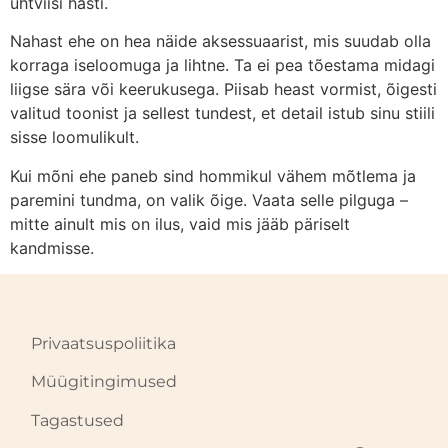
ühtviisi hästi.
Nahast ehe on hea näide aksessuaarist, mis suudab olla
korraga iseloomuga ja lihtne. Ta ei pea tõestama midagi
liigse sära või keerukusega. Piisab heast vormist, õigesti
valitud toonist ja sellest tundest, et detail istub sinu stiili
sisse loomulikult.
Kui mõni ehe paneb sind hommikul vähem mõtlema ja
paremini tundma, on valik õige. Vaata selle pilguga –
mitte ainult mis on ilus, vaid mis jääb päriselt
kandmisse.
Privaatsuspoliitika
Müügitingimused
Tagastused