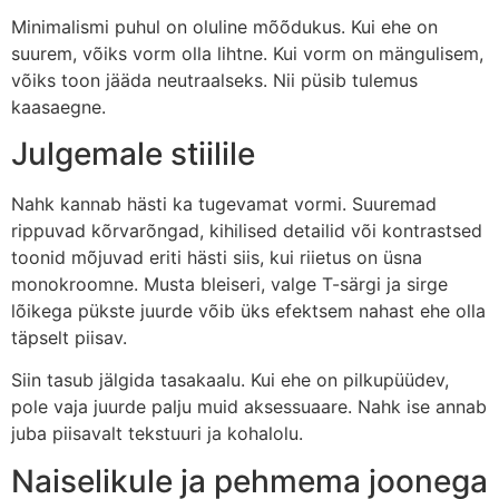
Minimalismi puhul on oluline mõõdukus. Kui ehe on
suurem, võiks vorm olla lihtne. Kui vorm on mängulisem,
võiks toon jääda neutraalseks. Nii püsib tulemus
kaasaegne.
Julgemale stiilile
Nahk kannab hästi ka tugevamat vormi. Suuremad
rippuvad kõrvarõngad, kihilised detailid või kontrastsed
toonid mõjuvad eriti hästi siis, kui riietus on üsna
monokroomne. Musta bleiseri, valge T-särgi ja sirge
lõikega pükste juurde võib üks efektsem nahast ehe olla
täpselt piisav.
Siin tasub jälgida tasakaalu. Kui ehe on pilkupüüdev,
pole vaja juurde palju muid aksessuaare. Nahk ise annab
juba piisavalt tekstuuri ja kohalolu.
Naiselikule ja pehmema joonega