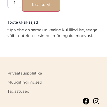
Lisa korvi
Toote üksikasjad
* Iga ehe on sama unikaalne kui lilled ise, seega
võib tootefotol esineda mõningaid erinevusi.
Privaatsuspoliitika
Müügitingimused
Tagastused